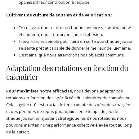
optimisant leur contribution à l’équipe.
Cultiver une culture de soutien et de valorisation :
En cultivant une culture où chaque membre se sent valorisé
et soutenu, nous renforçons notre cohésion.
Travaillons ensemble pour faire en sorte que chaque joueur
se sente prêt et capable de donner le meilleur de lui-même.
C’est ainsi que nous atteindrons nos objectifs communs.
Adaptation des rotations en fonction du
calendrier
Pour maximiser notre efficacité
, nous devons adapter nos
rotations en fonction des spécificités du calendrier de compétition.
Cela signifie qu’il est crucial de tenir compte des périodes chargées
et des périodes de repos pour optimiser le temps de jeu de
chaque joueur. En ajustant stratégiquement nos rotations, nous
pouvons maintenir une performance collective élevée tout au long
de la saison.