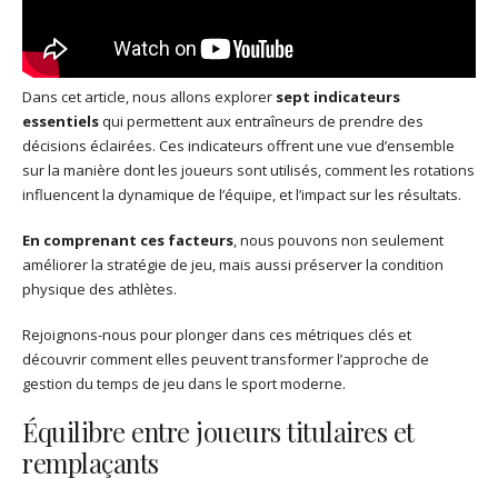
Dans cet article, nous allons explorer
sept indicateurs
essentiels
qui permettent aux entraîneurs de prendre des
décisions éclairées. Ces indicateurs offrent une vue d’ensemble
sur la manière dont les joueurs sont utilisés, comment les rotations
influencent la dynamique de l’équipe, et l’impact sur les résultats.
En comprenant ces facteurs
, nous pouvons non seulement
améliorer la stratégie de jeu, mais aussi préserver la condition
physique des athlètes.
Rejoignons-nous pour plonger dans ces métriques clés et
découvrir comment elles peuvent transformer l’approche de
gestion du temps de jeu dans le sport moderne.
Équilibre entre joueurs titulaires et
remplaçants