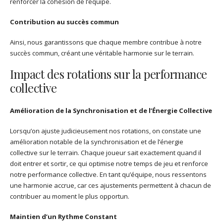
renforcer la cohésion de l’équipe.
Contribution au succès commun
Ainsi, nous garantissons que chaque membre contribue à notre
succès commun, créant une véritable harmonie sur le terrain.
Impact des rotations sur la performance
collective
Amélioration de la Synchronisation et de l’Énergie Collective
Lorsqu’on ajuste judicieusement nos rotations, on constate une
amélioration notable de la synchronisation et de l’énergie
collective sur le terrain. Chaque joueur sait exactement quand il
doit entrer et sortir, ce qui optimise notre temps de jeu et renforce
notre performance collective. En tant qu’équipe, nous ressentons
une harmonie accrue, car ces ajustements permettent à chacun de
contribuer au moment le plus opportun.
Maintien d’un Rythme Constant