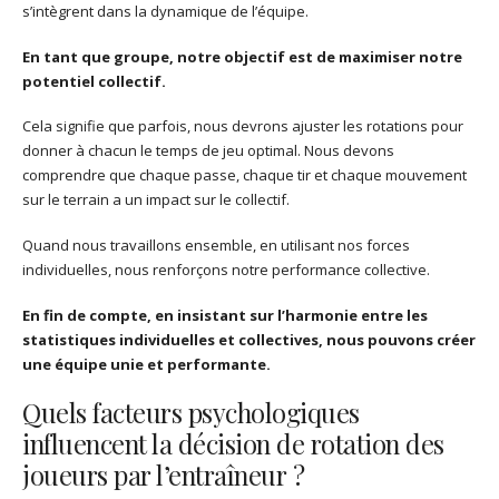
s’intègrent dans la dynamique de l’équipe.
En tant que groupe, notre objectif est de maximiser notre
potentiel collectif.
Cela signifie que parfois, nous devrons ajuster les rotations pour
donner à chacun le temps de jeu optimal. Nous devons
comprendre que chaque passe, chaque tir et chaque mouvement
sur le terrain a un impact sur le collectif.
Quand nous travaillons ensemble, en utilisant nos forces
individuelles, nous renforçons notre performance collective.
En fin de compte, en insistant sur l’harmonie entre les
statistiques individuelles et collectives, nous pouvons créer
une équipe unie et performante.
Quels facteurs psychologiques
influencent la décision de rotation des
joueurs par l’entraîneur ?