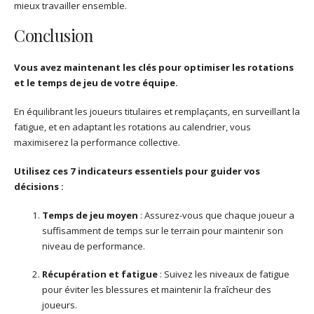
mieux travailler ensemble.
Conclusion
Vous avez maintenant les clés pour optimiser les rotations
et le temps de jeu de votre équipe.
En équilibrant les joueurs titulaires et remplaçants, en surveillant la
fatigue, et en adaptant les rotations au calendrier, vous
maximiserez la performance collective.
Utilisez ces 7 indicateurs essentiels pour guider vos
décisions :
Temps de jeu moyen
: Assurez-vous que chaque joueur a
suffisamment de temps sur le terrain pour maintenir son
niveau de performance.
Récupération et fatigue
: Suivez les niveaux de fatigue
pour éviter les blessures et maintenir la fraîcheur des
joueurs.