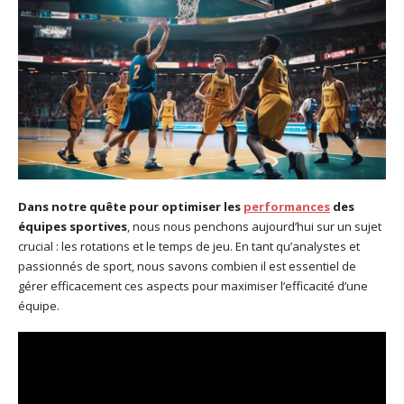
Dans notre quête pour optimiser les
performances
des
équipes sportives
, nous nous penchons aujourd’hui sur un sujet
crucial : les rotations et le temps de jeu. En tant qu’analystes et
passionnés de sport, nous savons combien il est essentiel de
gérer efficacement ces aspects pour maximiser l’efficacité d’une
équipe.