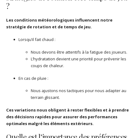
?
Les conditions météorologiques influencent notre
stratégie de rotation et de temps de jeu.
Lorsqu’il fait chaud :
Nous devons être attentifs à la fatigue des joueurs.
L’hydratation devient une priorité pour prévenir les
coups de chaleur.
En cas de pluie :
Nous ajustons nos tactiques pour nous adapter au
terrain glissant.
Ces variations nous obligent à rester flexibles et à prendre
des décisions rapides pour assurer des performances
optimales malgré les éléments extérieurs.
Quelle est l’importance des préférences