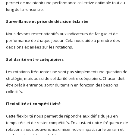
permet de maintenir une performance collective optimale tout au
long de la rencontre.
Surveillance et prise de décision éclairée
Nous devons rester attentifs aux indicateurs de fatigue et de
performance de chaque joueur. Cela nous aide à prendre des
décisions éclairées sur les rotations.
Solidarité entre coéquipiers
Les rotations fréquentes ne sont pas simplement une question de
stratégie, mais aussi de solidarité entre coéquipiers. Chacun doit
être prêt à entrer ou sortir du terrain en fonction des besoins
collectifs.
Flexibilité et compétitivité
Cette flexibilité nous permet de répondre aux défis du jeu en
temps réel et de rester compétitifs. En ajustant notre fréquence de
rotations, nous pouvons maximiser notre impact sur le terrain et