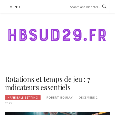
Skip
MENU
to
content
HBSUD29.FR – HANDBALL
BETTING
Rotations et temps de jeu : 7
indicateurs essentiels
HANDBALL BETTING
ROBERT BOULAY
DÉCEMBRE 2,
2025