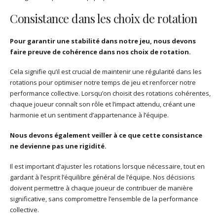
Consistance dans les choix de rotation
Pour garantir une stabilité dans notre jeu, nous devons
faire preuve de cohérence dans nos choix de rotation.
Cela signifie qu’il est crucial de maintenir une régularité dans les
rotations pour optimiser notre temps de jeu et renforcer notre
performance collective. Lorsqu’on choisit des rotations cohérentes,
chaque joueur connaît son rôle et l’impact attendu, créant une
harmonie et un sentiment d’appartenance à l’équipe.
Nous devons également veiller à ce que cette consistance
ne devienne pas une rigidité.
Il est important d’ajuster les rotations lorsque nécessaire, tout en
gardant à l’esprit l’équilibre général de l’équipe. Nos décisions
doivent permettre à chaque joueur de contribuer de manière
significative, sans compromettre l’ensemble de la performance
collective.