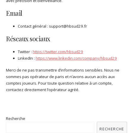
avec précision et bienveillance.
Email
Contact général :
support@hbsud29.fr
Réseaux sociaux
Twitter :
https://twitter.com/hbsud29
LinkedIn :
https://www.linkedin.com/company/hbsud29
Merci de ne pas transmettre d’informations sensibles. Nous ne
sommes pas opérateur de paris et n’avons aucun accès aux
comptes joueurs. Pour toute question relative à un compte,
contactez directement l’opérateur agréé.
Recherche
RECHERCHE