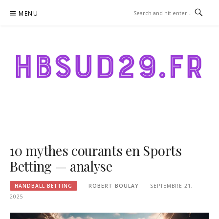
Skip
MENU
to
content
HBSUD29.FR – HANDBALL
BETTING
10 mythes courants en Sports
Betting — analyse
HANDBALL BETTING
ROBERT BOULAY
SEPTEMBRE 21,
2025