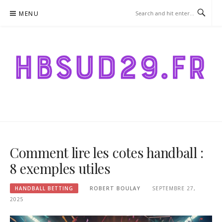
Skip
MENU
to
content
HBSUD29.FR – HANDBALL
BETTING
Comment lire les cotes handball :
8 exemples utiles
HANDBALL BETTING
ROBERT BOULAY
SEPTEMBRE 27,
2025