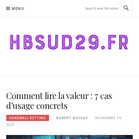
Skip
MENU
to
content
HBSUD29.FR – HANDBALL
BETTING
Comment lire la valeur : 7 cas
d’usage concrets
HANDBALL BETTING
ROBERT BOULAY
NOVEMBRE 14,
2025