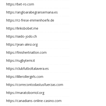
https://bet-ro.com
https://angloarabegransemana.es
https://rz-frese-immenhoefe.de
https://linksbobet.me
https://iaido-jodo.ch
https://jean-alesi.org
https://finishertriatlon.com
https://rugbyterni.it
https://clubfutboltalavera.es
https://lillerollergirls.com
https://correcontodastusfuerzas.com
https://maratoborriol.org
https://canadians-online-casino.com