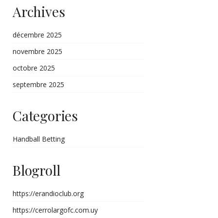
Archives
décembre 2025
novembre 2025
octobre 2025
septembre 2025
Categories
Handball Betting
Blogroll
https://erandioclub.org
https://cerrolargofc.com.uy