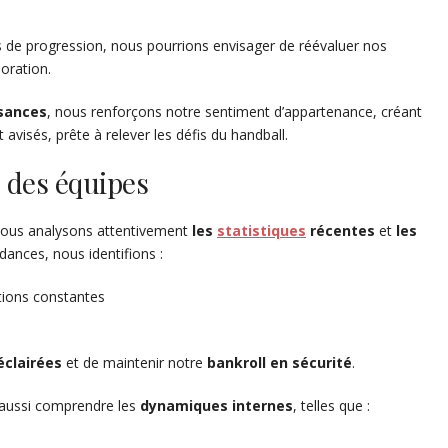
 de progression, nous pourrions envisager de réévaluer nos
ioration.
ssances
, nous renforçons notre sentiment d’appartenance, créant
visés, prête à relever les défis du handball.
 des équipes
nous analysons attentivement
les
statistiques
récentes
et
les
dances, nous identifions :
tions constantes
éclairées
et de maintenir notre
bankroll en sécurité
.
 aussi comprendre les
dynamiques internes
, telles que :