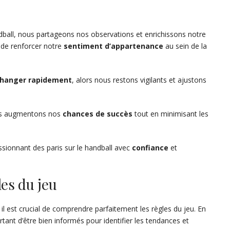
dball, nous partageons nos observations et enrichissons notre
 de renforcer notre
sentiment d’appartenance
au sein de la
changer rapidement
, alors nous restons vigilants et ajustons
ous augmentons nos
chances de succès
tout en minimisant les
ionnant des paris sur le handball avec
confiance
et
es du jeu
, il est crucial de comprendre parfaitement les règles du jeu. En
tant d’être bien informés pour identifier les tendances et