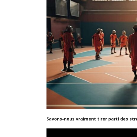
Savons-nous vraiment tirer parti des str