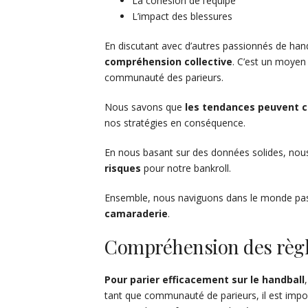
La cohésion de l’équipe
L’impact des blessures
En discutant avec d’autres passionnés de han
compréhension collective
. C’est un moyen
communauté des parieurs.
Nous savons que
les tendances peuvent 
nos stratégies en conséquence.
En nous basant sur des données solides, n
risques
pour notre bankroll.
Ensemble, nous naviguons dans le monde pass
camaraderie
.
Compréhension des règl
Pour parier efficacement sur le handball
tant que communauté de parieurs, il est impor