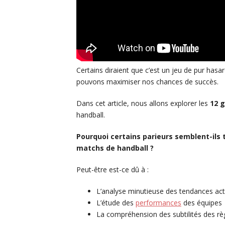
Certains diraient que c’est un jeu de pur hasa
pouvons maximiser nos chances de succès.
Dans cet article, nous allons explorer les
12 
handball.
Pourquoi certains parieurs semblent-ils t
matchs de handball ?
Peut-être est-ce dû à :
L’analyse minutieuse des tendances act
L’étude des
performances
des équipes
La compréhension des subtilités des rè