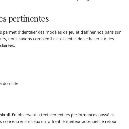
ues pertinentes
 permet d’identifier des modèles de jeu et d’affiner nos paris sur
urs, nous savons combien il est essentiel de se baser sur des
lairées.
à domicile
nkroll. En observant attentivement les performances passées,
 concentrer sur ceux qui offrent le meilleur potentiel de retour.