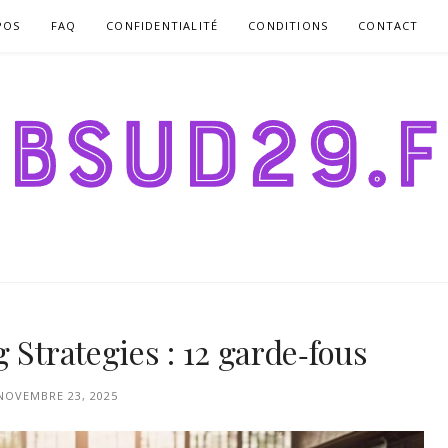
POS
FAQ
CONFIDENTIALITÉ
CONDITIONS
CONTACT
 – HANDBALL BET
 Strategies : 12 garde‑fous
NOVEMBRE 23, 2025